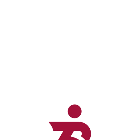
🥇GRABACIÓN DE MEDALLAS: Ateneo del Recinto
Ferial.
🎆 FUEGOS ARTIFICIALES: inicio de la pirotecnia a las
23:30h coincidiendo con el fin del tiempo de carrera.
⛑️ PUNTO MÉDICO: Pincho de la Feria
🅿️ PARKING: Parking subterráneo (Calle Feria con
Hermanos Jiménez) y en los alrededores del Recinto
Ferial. Recomendamos llegar con suficiente antelación.
🚪ACCESO A CAJONES: lado del Pincho de la Feria
(apertura de cajones 21:30h / cierre de cajones
21:50h)