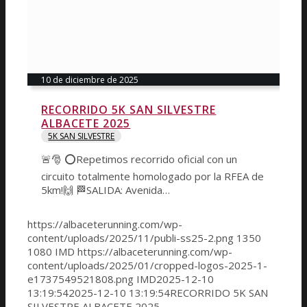
10 de diciembre de 2025
RECORRIDO 5K SAN SILVESTRE
ALBACETE 2025
5K SAN SILVESTRE
🚨🎅 ⭕️Repetimos recorrido oficial con un
circuito totalmente homologado por la RFEA de
5km!🙌 🏁SALIDA: Avenida…
https://albaceterunning.com/wp-
content/uploads/2025/11/publi-ss25-2.png
1350
1080
IMD
https://albaceterunning.com/wp-
content/uploads/2025/01/cropped-logos-2025-1-
e1737549521808.png
IMD
2025-12-10
13:19:54
2025-12-10 13:19:54
RECORRIDO 5K SAN
SILVESTRE ALBACETE 2025