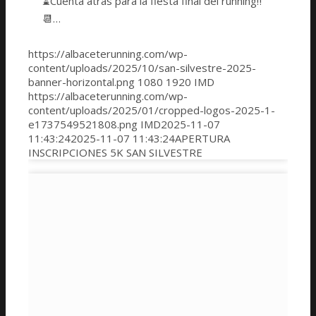
⌛️Cuenta atrás para la fiesta final del running‼️
📆…
https://albaceterunning.com/wp-
content/uploads/2025/10/san-silvestre-2025-
banner-horizontal.png
1080
1920
IMD
https://albaceterunning.com/wp-
content/uploads/2025/01/cropped-logos-2025-1-
e1737549521808.png
IMD
2025-11-07
11:43:24
2025-11-07 11:43:24
APERTURA
INSCRIPCIONES 5K SAN SILVESTRE