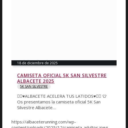
18 de diciembre de 2025
CAMISETA OFICIAL 5K SAN SILVESTRE
ALBACETE 2025
5K SAN SILVESTRE
🏃‍♂️♥️ALBACETE ACELERA TUS LATIDOS♥️🏃‍♀️ 👕
Os presentamos la camiseta oficial 5K San
Silvestre Albacete…
https://albaceterunning.com/wp-
content/uploads/2025/12/camiseta-adultos.jpeg