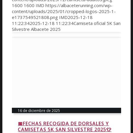
1600
1600
IMD
https://albaceterunning.com/wp-
content/uploads/2025/01/cropped-logos-2025-1-
e1737549521808.png
IMD
2025-12-18
11:22:34
2025-12-18 11:22:34
Camiseta oficial 5K San
Silvestre Albacete 2025
16 de diciembre de 2025
📅FECHAS RECOGIDA DE DORSALES Y
CAMISETAS 5K SAN SILVESTRE 2025👕